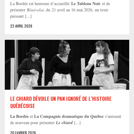
Le Tableau Noir
La Bordée est heureuse d’accueillir
et de
présenter
Bénévolat
, du 21 avril au 16 mai 2026, un texte
puissant [...]
22 AVRIL 2026
LE CHIARD DÉVOILE UN PAN IGNORÉ DE L’HISTOIRE
QUÉBÉCOISE
La Bordée
La Compagnie dramatique du Québec
et
s’unissent
de nouveau pour présenter
Le chiard
[...]
20 FéVRIER 2026