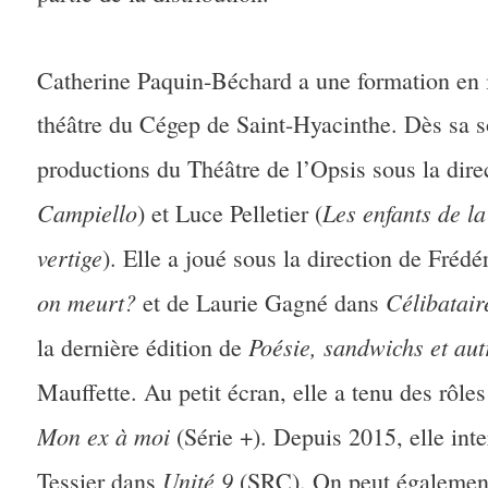
Catherine Paquin-Béchard a une formation en i
théâtre du Cégep de Saint-Hyacinthe. Dès sa sor
productions du Théâtre de l’Opsis sous la dir
Campiello
Les enfants de la
) et Luce Pelletier (
vertige
). Elle a joué sous la direction de Fréd
on meurt?
Célibatair
et de Laurie Gagné dans
Poésie, sandwichs et aut
la dernière édition de
Mauffette. Au petit écran, elle a tenu des rôle
Mon ex à moi
(Série +). Depuis 2015, elle int
Unité 9
Tessier dans
(SRC). On peut également 