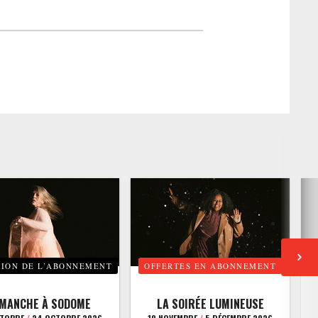
TION DE L’ABONNEMENT
OFFERTES EN ABONNEMENT
E
IMANCHE À SODOME
LA SOIRÉE LUMINEUSE