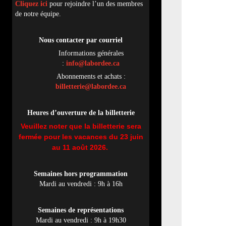
Cliquez ici
pour rejoindre l’un des membres
de notre équipe.
Nous contacter par
cou
rriel
Informations générales
:
info@labordee.ca
Abonnements et achats :
billetterie@labordee.ca
Heures d’ouverture de la billetterie
Veuillez noter que la billetterie sera
fermée pour les vacances du 23 juin
au 11 août 2026.
Semaines hors programmation
Mardi au vendredi : 9h à 16h
Semaines de représentations
Mardi au vendredi : 9h à 19h30