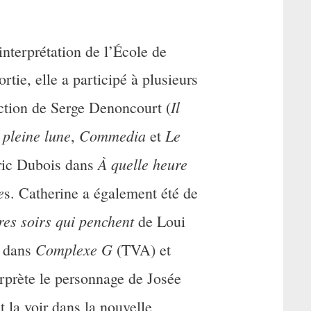
nterprétation de l’École de
tie, elle a participé à plusieurs
Il
ection de Serge Denoncourt (
 pleine lune
Commedia
Le
,
et
À
quelle heure
éric Dubois dans
e
s. Catherine a également été de
res soirs qui penchent
de Loui
Complexe G
s dans
(TVA) et
erprète le personnage de Josée
la voir dans la nouvelle