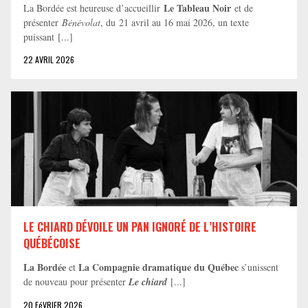
Le Tableau Noir
La Bordée est heureuse d’accueillir
et de
présenter
Bénévolat
, du 21 avril au 16 mai 2026, un texte
puissant [...]
22 AVRIL 2026
LE CHIARD DÉVOILE UN PAN IGNORÉ DE L’HISTOIRE
QUÉBÉCOISE
La Bordée
La Compagnie dramatique du Québec
et
s’unissent
de nouveau pour présenter
Le chiard
[...]
20 FéVRIER 2026