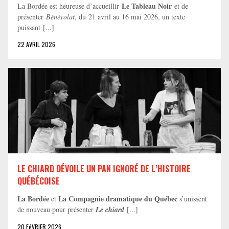
Le Tableau Noir
La Bordée est heureuse d’accueillir
et de
présenter
Bénévolat
, du 21 avril au 16 mai 2026, un texte
puissant [...]
22 AVRIL 2026
LE CHIARD DÉVOILE UN PAN IGNORÉ DE L’HISTOIRE
QUÉBÉCOISE
La Bordée
La Compagnie dramatique du Québec
et
s’unissent
de nouveau pour présenter
Le chiard
[...]
20 FéVRIER 2026