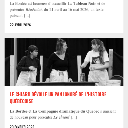
Le Tableau Noir
La Bordée est heureuse d’accueillir
et de
présenter
Bénévolat
, du 21 avril au 16 mai 2026, un texte
puissant [...]
22 AVRIL 2026
LE CHIARD DÉVOILE UN PAN IGNORÉ DE L’HISTOIRE
QUÉBÉCOISE
La Bordée
La Compagnie dramatique du Québec
et
s’unissent
de nouveau pour présenter
Le chiard
[...]
20 FéVRIER 2026