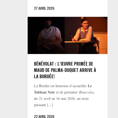
27 AVRIL 2026
BÉNÉVOLAT : L’ŒUVRE PRIMÉE DE
MAUD DE PALMA-DUQUET ARRIVE À
LA BORDÉE!
Le
La Bordée est heureuse d’accueillir
Tableau Noir
et de présenter
Bénévolat
,
du 21 avril au 16 mai 2026, un texte
puissant [...]
22 AVRIL 2026