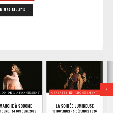
 MES BILLETS
TION DE L’ABONNEMENT
OFFERTES EN ABONNEMENT
E
IMANCHE À SODOME
LA SOIRÉE LUMINEUSE
CTOBRE
/
24 OCTOBRE 2026
10 NOVEMBRE
/
5 DÉCEMBRE 2026