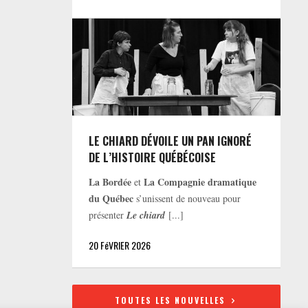
LE CHIARD DÉVOILE UN PAN IGNORÉ
DE L’HISTOIRE QUÉBÉCOISE
La Bordée
La Compagnie dramatique
et
du Québec
s’unissent de nouveau pour
présenter
Le chiard
[...]
20 FéVRIER 2026
TOUTES LES NOUVELLES