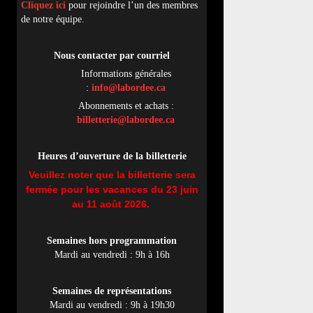
Cliquez ici
pour rejoindre l’un des membres
de notre équipe.
Nous contacter par
cou
rriel
Informations générales
:
info@labordee.ca
Abonnements et achats :
billetterie@labordee.ca
Heures d’ouverture de la billetterie
Veuillez noter que la billetterie sera
fermée pour les vacances du 23 juin
au 11 août 2026.
Semaines hors programmation
Mardi au vendredi : 9h à 16h
Semaines de représentations
Mardi au vendredi : 9h à 19h30