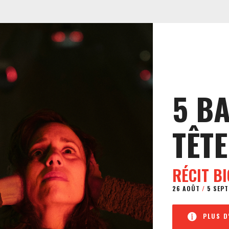
5 B
TÊTE
RÉCIT B
26 AOÛT
/
5 SEPT
PLUS D