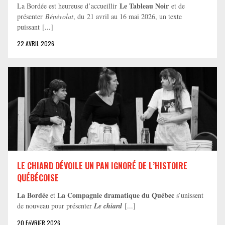
Le Tableau Noir
La Bordée est heureuse d’accueillir
et de
présenter
Bénévolat
, du 21 avril au 16 mai 2026, un texte
puissant [...]
22 AVRIL 2026
LE CHIARD DÉVOILE UN PAN IGNORÉ DE L’HISTOIRE
QUÉBÉCOISE
La Bordée
La Compagnie dramatique du Québec
et
s’unissent
de nouveau pour présenter
Le chiard
[...]
20 FéVRIER 2026