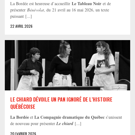
Le Tableau Noir
La Bordée est heureuse d’accueillir
et de
présenter
Bénévolat
, du 21 avril au 16 mai 2026, un texte
puissant [...]
22 AVRIL 2026
LE CHIARD DÉVOILE UN PAN IGNORÉ DE L’HISTOIRE
QUÉBÉCOISE
La Bordée
La Compagnie dramatique du Québec
et
s’unissent
de nouveau pour présenter
Le chiard
[...]
20 FéVRIER 2026