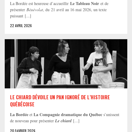
Le Tableau Noir
La Bordée est heureuse d’accueillir
et de
présenter
Bénévolat
, du 21 avril au 16 mai 2026, un texte
puissant [...]
22 AVRIL 2026
LE CHIARD DÉVOILE UN PAN IGNORÉ DE L’HISTOIRE
QUÉBÉCOISE
La Bordée
La Compagnie dramatique du Québec
et
s’unissent
de nouveau pour présenter
Le chiard
[...]
20 FéVRIER 2026