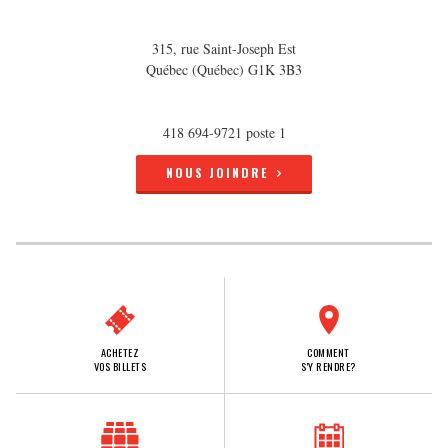
315, rue Saint-Joseph Est
Québec (Québec) G1K 3B3
418 694-9721 poste 1
NOUS JOINDRE
ACHETEZ
COMMENT
VOS BILLETS
S'Y RENDRE?