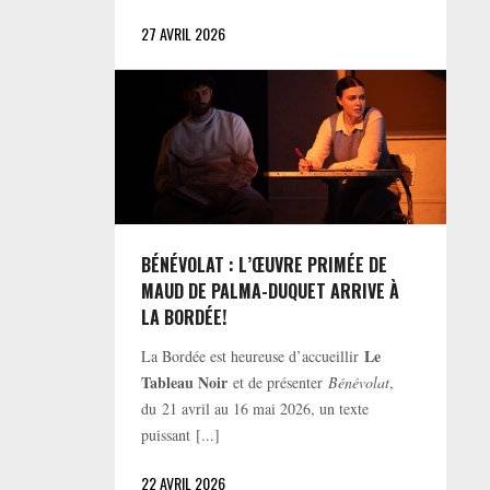
27 AVRIL 2026
BÉNÉVOLAT : L’ŒUVRE PRIMÉE DE
MAUD DE PALMA-DUQUET ARRIVE À
LA BORDÉE!
Le
La Bordée est heureuse d’accueillir
Tableau Noir
et de présenter
Bénévolat
,
du 21 avril au 16 mai 2026, un texte
puissant [...]
22 AVRIL 2026