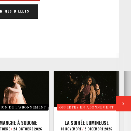
 MES BILLETS
TION DE L’ABONNEMENT
OFFERTES EN ABONNEMENT
E
IMANCHE À SODOME
LA SOIRÉE LUMINEUSE
CTOBRE
/
24 OCTOBRE 2026
10 NOVEMBRE
/
5 DÉCEMBRE 2026