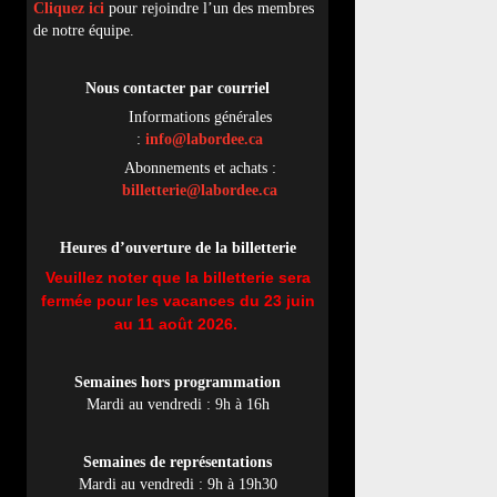
Cliquez ici
pour rejoindre l’un des membres
de notre équipe.
Nous contacter par
cou
rriel
Informations générales
:
info@labordee.ca
Abonnements et achats :
billetterie@labordee.ca
Heures d’ouverture de la billetterie
Veuillez noter que la billetterie sera
fermée pour les vacances du 23 juin
au 11 août 2026.
Semaines hors programmation
Mardi au vendredi : 9h à 16h
Semaines de représentations
Mardi au vendredi : 9h à 19h30