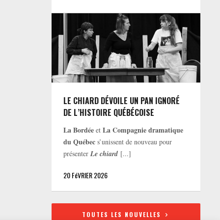
LE CHIARD DÉVOILE UN PAN IGNORÉ
DE L’HISTOIRE QUÉBÉCOISE
La Bordée
La Compagnie dramatique
et
du Québec
s’unissent de nouveau pour
présenter
Le chiard
[...]
20 FéVRIER 2026
TOUTES LES NOUVELLES