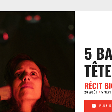
5 B
TÊTE
RÉCIT B
26 AOÛT
/
5 SEPT
PLUS D