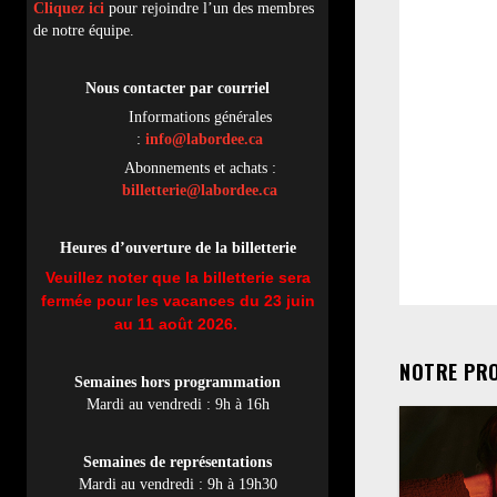
Cliquez ici
pour rejoindre l’un des membres
de notre équipe.
Nous contacter par
cou
rriel
Informations générales
:
info@labordee.ca
Abonnements et achats :
billetterie@labordee.ca
Heures d’ouverture de la billetterie
Veuillez noter que la billetterie sera
fermée pour les vacances du 23 juin
au 11 août 2026.
NOTRE PR
Semaines hors programmation
Mardi au vendredi : 9h à 16h
Semaines de représentations
Mardi au vendredi : 9h à 19h30