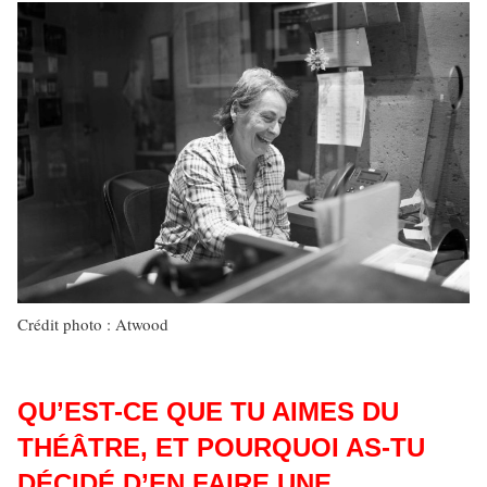
Crédit photo : Atwood
QU’EST-CE QUE TU AIMES DU
THÉÂTRE, ET POURQUOI AS-TU
DÉCIDÉ D’EN FAIRE UNE