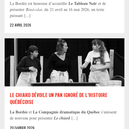
Le Tableau Noir
La Bordée est heureuse d’accueillir
et de
présenter
Bénévolat
, du 21 avril au 16 mai 2026, un texte
puissant [...]
22 AVRIL 2026
LE CHIARD DÉVOILE UN PAN IGNORÉ DE L’HISTOIRE
QUÉBÉCOISE
La Bordée
La Compagnie dramatique du Québec
et
s’unissent
de nouveau pour présenter
Le chiard
[...]
20 FéVRIER 2026