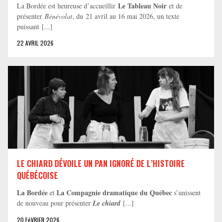
Le Tableau Noir
La Bordée est heureuse d’accueillir
et de
présenter
Bénévolat
, du 21 avril au 16 mai 2026, un texte
puissant [...]
22 AVRIL 2026
LE CHIARD DÉVOILE UN PAN IGNORÉ DE L’HISTOIRE
QUÉBÉCOISE
La Bordée
La Compagnie dramatique du Québec
et
s’unissent
de nouveau pour présenter
Le chiard
[...]
20 FéVRIER 2026