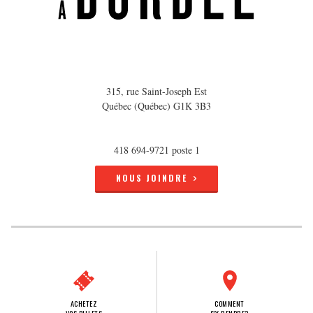
315, rue Saint-Joseph Est
Québec (Québec) G1K 3B3
418 694-9721 poste 1
NOUS JOINDRE
ACHETEZ
COMMENT
VOS BILLETS
S'Y RENDRE?