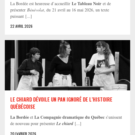
Le Tableau Noir
La Bordée est heureuse d’accueillir
et de
présenter
Bénévolat
, du 21 avril au 16 mai 2026, un texte
puissant [...]
22 AVRIL 2026
LE CHIARD DÉVOILE UN PAN IGNORÉ DE L’HISTOIRE
QUÉBÉCOISE
La Bordée
La Compagnie dramatique du Québec
et
s’unissent
de nouveau pour présenter
Le chiard
[...]
20 FéVRIER 2026