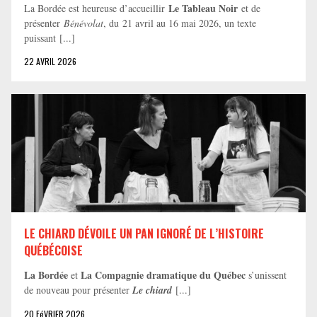
Le Tableau Noir
La Bordée est heureuse d’accueillir
et de
présenter
Bénévolat
, du 21 avril au 16 mai 2026, un texte
puissant [...]
22 AVRIL 2026
LE CHIARD DÉVOILE UN PAN IGNORÉ DE L’HISTOIRE
QUÉBÉCOISE
La Bordée
La Compagnie dramatique du Québec
et
s’unissent
de nouveau pour présenter
Le chiard
[...]
20 FéVRIER 2026