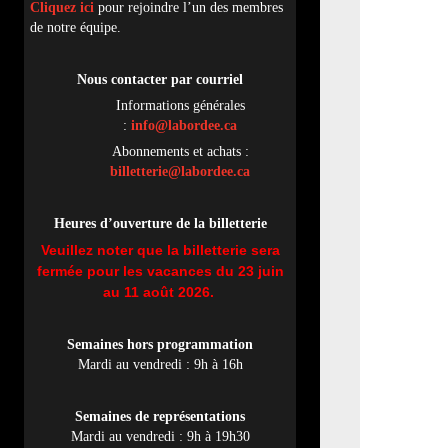
Cliquez ici
pour rejoindre l’un des membres
de notre équipe.
Nous contacter par
cou
rriel
Informations générales
:
info@labordee.ca
Abonnements et achats :
billetterie@labordee.ca
Heures d’ouverture de la billetterie
Veuillez noter que la billetterie sera
fermée pour les vacances du 23 juin
au 11 août 2026.
Semaines hors programmation
Mardi au vendredi : 9h à 16h
Semaines de représentations
Mardi au vendredi : 9h à 19h30