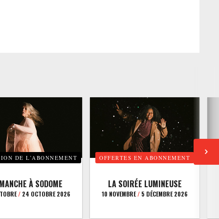
TION DE L’ABONNEMENT
OFFERTES EN ABONNEMENT
E
IMANCHE À SODOME
LA SOIRÉE LUMINEUSE
CTOBRE
/
24 OCTOBRE 2026
10 NOVEMBRE
/
5 DÉCEMBRE 2026