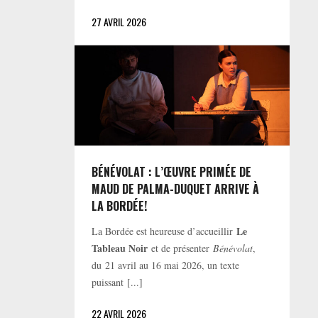
27 AVRIL 2026
BÉNÉVOLAT : L’ŒUVRE PRIMÉE DE
MAUD DE PALMA-DUQUET ARRIVE À
LA BORDÉE!
Le
La Bordée est heureuse d’accueillir
Tableau Noir
et de présenter
Bénévolat
,
du 21 avril au 16 mai 2026, un texte
puissant [...]
22 AVRIL 2026