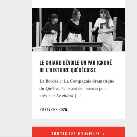
LE CHIARD DÉVOILE UN PAN IGNORÉ
DE L’HISTOIRE QUÉBÉCOISE
La Bordée
La Compagnie dramatique
et
du Québec
s’unissent de nouveau pour
présenter
Le chiard
[...]
20 FéVRIER 2026
TOUTES LES NOUVELLES