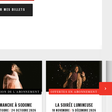
 MES BILLETS
TION DE L’ABONNEMENT
OFFERTES EN ABONNEMENT
E
IMANCHE À SODOME
LA SOIRÉE LUMINEUSE
CTOBRE
/
24 OCTOBRE 2026
10 NOVEMBRE
/
5 DÉCEMBRE 2026