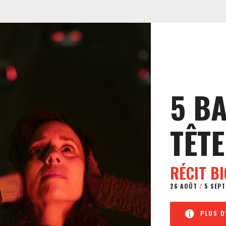
5 B
TÊTE
RÉCIT B
26 AOÛT
/
5 SEPT
PLUS D