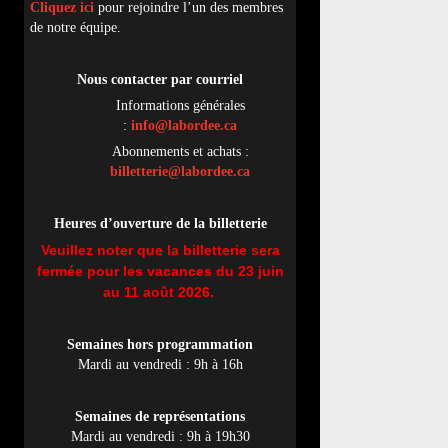
Cliquez ici
pour rejoindre l’un des membres
de notre équipe.
Nous contacter par
cou
rriel
Informations générales
:
info@labordee.ca
Abonnements et achats :
billetterie@labordee.ca
Heures d’ouverture de la billetterie
Veuillez noter que la billetterie sera
fermée pour les vacances du 23 juin
au 11 août 2026.
Semaines hors programmation
Mardi au vendredi : 9h à 16h
Semaines de représentations
Mardi au vendredi : 9h à 19h30