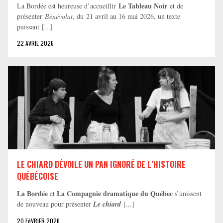
Le Tableau Noir
La Bordée est heureuse d’accueillir
et de
présenter
Bénévolat
, du 21 avril au 16 mai 2026, un texte
puissant [...]
22 AVRIL 2026
LE CHIARD DÉVOILE UN PAN IGNORÉ DE L’HISTOIRE
QUÉBÉCOISE
La Bordée
La Compagnie dramatique du Québec
et
s’unissent
de nouveau pour présenter
Le chiard
[...]
20 FéVRIER 2026