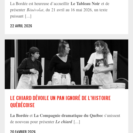
Le Tableau Noir
La Bordée est heureuse d’accueillir
et de
présenter
Bénévolat
, du 21 avril au 16 mai 2026, un texte
puissant [...]
22 AVRIL 2026
LE CHIARD DÉVOILE UN PAN IGNORÉ DE L’HISTOIRE
QUÉBÉCOISE
La Bordée
La Compagnie dramatique du Québec
et
s’unissent
de nouveau pour présenter
Le chiard
[...]
20 FéVRIER 2026