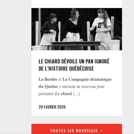
LE CHIARD DÉVOILE UN PAN IGNORÉ
DE L’HISTOIRE QUÉBÉCOISE
La Bordée
La Compagnie dramatique
et
du Québec
s’unissent de nouveau pour
présenter
Le chiard
[...]
20 FéVRIER 2026
TOUTES LES NOUVELLES