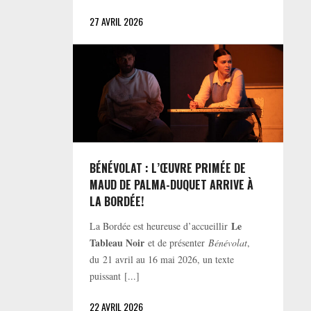
27 AVRIL 2026
BÉNÉVOLAT : L’ŒUVRE PRIMÉE DE
MAUD DE PALMA-DUQUET ARRIVE À
LA BORDÉE!
Le
La Bordée est heureuse d’accueillir
Tableau Noir
et de présenter
Bénévolat
,
du 21 avril au 16 mai 2026, un texte
puissant [...]
22 AVRIL 2026