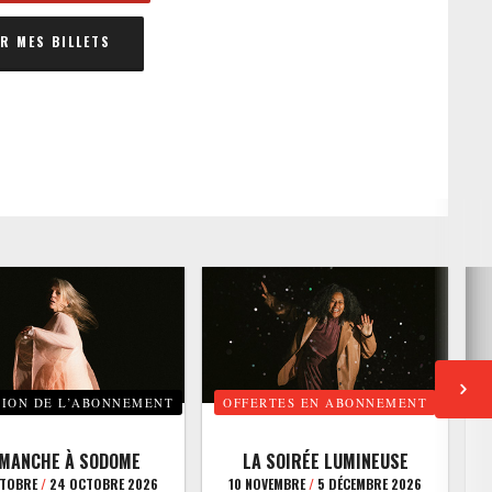
 MES BILLETS
TION DE L’ABONNEMENT
OFFERTES EN ABONNEMENT
E
IMANCHE À SODOME
LA SOIRÉE LUMINEUSE
CTOBRE
/
24 OCTOBRE 2026
10 NOVEMBRE
/
5 DÉCEMBRE 2026