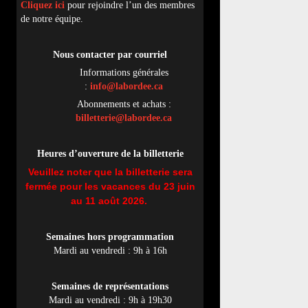
Cliquez ici
pour rejoindre l’un des membres
de notre équipe.
Nous contacter par
cou
rriel
Informations générales
:
info@labordee.ca
Abonnements et achats :
billetterie@labordee.ca
Heures d’ouverture de la billetterie
Veuillez noter que la billetterie sera
fermée pour les vacances du 23 juin
au 11 août 2026.
Semaines hors programmation
Mardi au vendredi : 9h à 16h
Semaines de représentations
Mardi au vendredi : 9h à 19h30