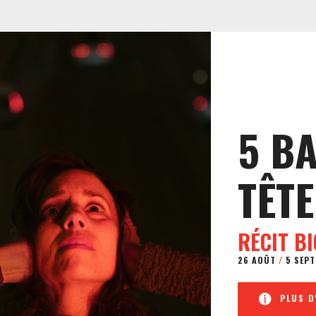
5 B
TÊTE
RÉCIT B
26 AOÛT
/
5 SEPT
PLUS D