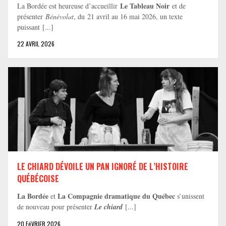
Le Tableau Noir
La Bordée est heureuse d’accueillir
et de
présenter
Bénévolat
, du 21 avril au 16 mai 2026, un texte
puissant [...]
22 AVRIL 2026
LE CHIARD DÉVOILE UN PAN IGNORÉ DE L’HISTOIRE
QUÉBÉCOISE
La Bordée
La Compagnie dramatique du Québec
et
s’unissent
de nouveau pour présenter
Le chiard
[...]
20 FéVRIER 2026