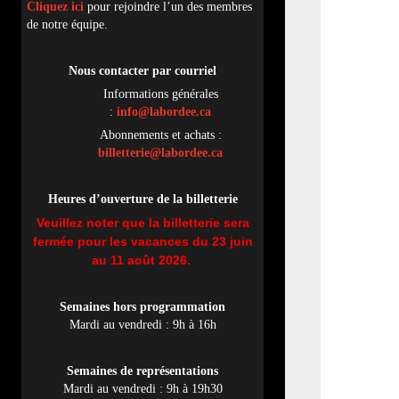
Cliquez ici
pour rejoindre l’un des membres
de notre équipe.
Nous contacter par
cou
rriel
Informations générales
:
info@labordee.ca
Abonnements et achats :
billetterie@labordee.ca
Heures d’ouverture de la billetterie
Veuillez noter que la billetterie sera
fermée pour les vacances du 23 juin
au 11 août 2026.
Semaines hors programmation
Mardi au vendredi : 9h à 16h
Semaines de représentations
Mardi au vendredi : 9h à 19h30