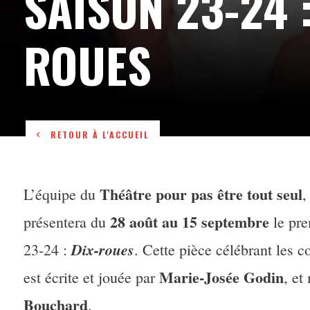
SAISON 23-24 :
ROUES
RETOUR À L'ACCUEIL
Théâtre pour pas être tout seul
L’équipe du
,
28 août au 15 septembre
présentera du
le pre
Dix-roues
23-24 :
. Cette pièce célébrant les 
Marie-Josée Godin
est écrite et jouée par
, et
Bouchard
.