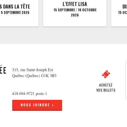
L’EFFET LISA
S DANS LA TÊTE
D
15 SEPTEMBRE
/
10 OCTOBRE
5 SEPTEMBRE 2026
15 O
2026
315, rue Saint-Joseph Est
Québec (Québec) G1K 3B3
ACHETEZ
VOS BILLETS
418 694-9721 poste 1
NOUS JOINDRE