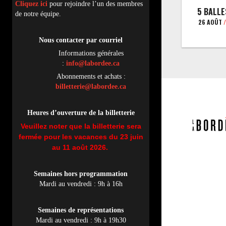
Cliquez ici
pour rejoindre l’un des membres
5 BALLE
de notre équipe.
26 AOÛT
/
Nous contacter par
cou
rriel
Informations générales
:
info@labordee.ca
Abonnements et achats :
billetterie@labordee.ca
Heures d’ouverture de la billetterie
Veuillez noter que la billetterie sera
fermée pour les vacances du 23 juin
au 11 août 2026.
Semaines hors programmation
Mardi au vendredi : 9h à 16h
Semaines de représentations
Mardi au vendredi : 9h à 19h30