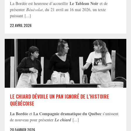
Le Tableau Noir
La Bordée est heureuse d’accueillir
et de
présenter
Bénévolat
, du 21 avril au 16 mai 2026, un texte
puissant [...]
22 AVRIL 2026
LE CHIARD DÉVOILE UN PAN IGNORÉ DE L’HISTOIRE
QUÉBÉCOISE
La Bordée
La Compagnie dramatique du Québec
et
s’unissent
de nouveau pour présenter
Le chiard
[...]
20 FéVRIER 2026