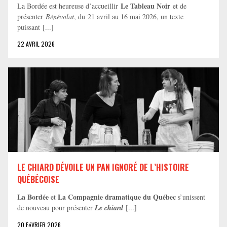
Le Tableau Noir
La Bordée est heureuse d’accueillir
et de
présenter
Bénévolat
, du 21 avril au 16 mai 2026, un texte
puissant [...]
22 AVRIL 2026
LE CHIARD DÉVOILE UN PAN IGNORÉ DE L’HISTOIRE
QUÉBÉCOISE
La Bordée
La Compagnie dramatique du Québec
et
s’unissent
de nouveau pour présenter
Le chiard
[...]
20 FéVRIER 2026