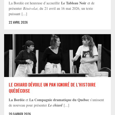
Le Tableau Noir
La Bordée est heureuse d’accueillir
et de
présenter
Bénévolat
, du 21 avril au 16 mai 2026, un texte
puissant [...]
22 AVRIL 2026
LE CHIARD DÉVOILE UN PAN IGNORÉ DE L’HISTOIRE
QUÉBÉCOISE
La Bordée
La Compagnie dramatique du Québec
et
s’unissent
de nouveau pour présenter
Le chiard
[...]
20 FéVRIER 2026