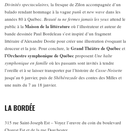
Divinités spectaculaires,
la fresque de Zïlon accompagnée d’un
balado rendant hommage à la vague
punk
et
new wave
dans les
années 80 à Québec.
Beauté tu ne fermes jamais les yeux
attend le
Maison de la littérature
public à la
où l’illustrateur et auteur de
bande dessinée Paul Bordeleau s’est inspiré d’un fragment
littéraire d’Alexandre Dostie pour créer une illustration évoquant la
Grand Théâtre de Québec
douceur et la joie. Pour conclure, le
et
l’Orchestre symphonique de Québec
proposent
Une halte
symphonique en famille
où les passants sont invités à tendre
l’oreille et à se laisser transporter par l’histoire de
Casse-Noisette
jusqu’au 6 janvier, puis de
Shéhérazade
des contes des Milles et
une nuits du 7 au 18 janvier.
LA BORDÉE
315 rue Saint-Joseph Est – Voyez l’œuvre du coin du boulevard
Charest Est et de la rue Dorchester