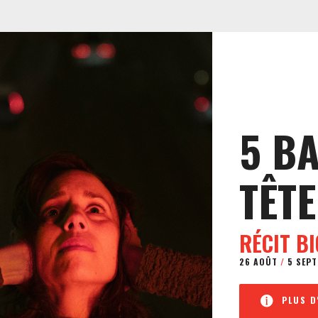
5 B
TÊTE
RÉCIT B
26 AOÛT
/
5 SEPT
PLUS D