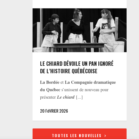
LE CHIARD DÉVOILE UN PAN IGNORÉ
DE L’HISTOIRE QUÉBÉCOISE
La Bordée
La Compagnie dramatique
et
du Québec
s’unissent de nouveau pour
présenter
Le chiard
[...]
20 FéVRIER 2026
TOUTES LES NOUVELLES