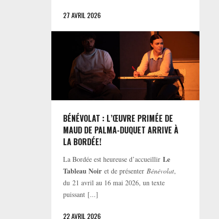
27 AVRIL 2026
BÉNÉVOLAT : L’ŒUVRE PRIMÉE DE
MAUD DE PALMA-DUQUET ARRIVE À
LA BORDÉE!
Le
La Bordée est heureuse d’accueillir
Tableau Noir
et de présenter
Bénévolat
,
du 21 avril au 16 mai 2026, un texte
puissant [...]
22 AVRIL 2026