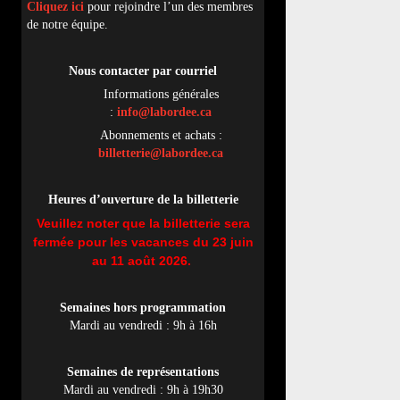
Cliquez ici
pour rejoindre l’un des membres
de notre équipe.
Nous contacter par
cou
rriel
Informations générales
:
info@labordee.ca
Abonnements et achats :
billetterie@labordee.ca
Heures d’ouverture de la billetterie
Veuillez noter que la billetterie sera
fermée pour les vacances du 23 juin
au 11 août 2026.
Semaines hors programmation
Mardi au vendredi : 9h à 16h
Semaines de représentations
Mardi au vendredi : 9h à 19h30