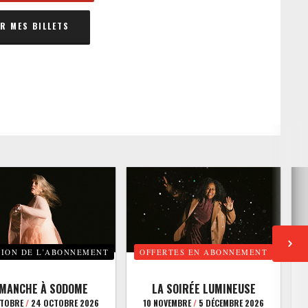
 MES BILLETS
TION DE L’ABONNEMENT
OFFERTES EN ABONNEMENT
E
IMANCHE À SODOME
LA SOIRÉE LUMINEUSE
CTOBRE
/
24 OCTOBRE 2026
10 NOVEMBRE
/
5 DÉCEMBRE 2026