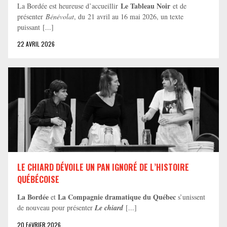
Le Tableau Noir
La Bordée est heureuse d’accueillir
et de
présenter
Bénévolat
, du 21 avril au 16 mai 2026, un texte
puissant [...]
22 AVRIL 2026
LE CHIARD DÉVOILE UN PAN IGNORÉ DE L’HISTOIRE
QUÉBÉCOISE
La Bordée
La Compagnie dramatique du Québec
et
s’unissent
de nouveau pour présenter
Le chiard
[...]
20 FéVRIER 2026