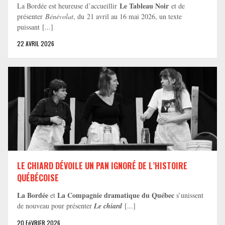
Le Tableau Noir
La Bordée est heureuse d’accueillir
et de
présenter
Bénévolat
, du 21 avril au 16 mai 2026, un texte
puissant [...]
22 AVRIL 2026
LE CHIARD DÉVOILE UN PAN IGNORÉ DE L’HISTOIRE
QUÉBÉCOISE
La Bordée
La Compagnie dramatique du Québec
et
s’unissent
de nouveau pour présenter
Le chiard
[...]
20 FéVRIER 2026