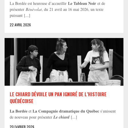
Le Tableau Noir
La Bordée est heureuse d’accueillir
et de
présenter
Bénévolat
, du 21 avril au 16 mai 2026, un texte
puissant [...]
22 AVRIL 2026
LE CHIARD DÉVOILE UN PAN IGNORÉ DE L’HISTOIRE
QUÉBÉCOISE
La Bordée
La Compagnie dramatique du Québec
et
s’unissent
de nouveau pour présenter
Le chiard
[...]
20 FéVRIER 2026