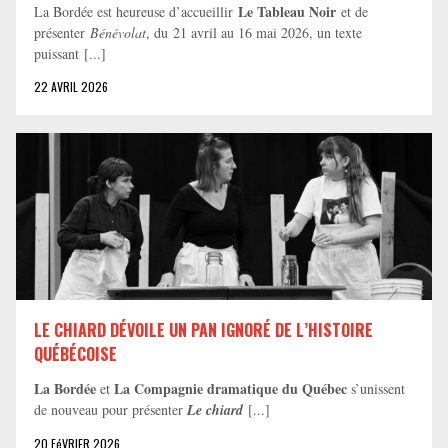
Le Tableau Noir
La Bordée est heureuse d’accueillir
et de
présenter
Bénévolat
, du 21 avril au 16 mai 2026, un texte
puissant [...]
22 AVRIL 2026
LE CHIARD DÉVOILE UN PAN IGNORÉ DE L’HISTOIRE
QUÉBÉCOISE
La Bordée
La Compagnie dramatique du Québec
et
s’unissent
de nouveau pour présenter
Le chiard
[...]
20 FéVRIER 2026