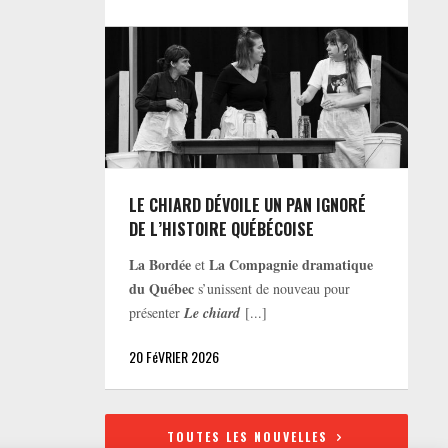
LE CHIARD DÉVOILE UN PAN IGNORÉ
DE L’HISTOIRE QUÉBÉCOISE
La Bordée
La Compagnie dramatique
et
du Québec
s’unissent de nouveau pour
présenter
Le chiard
[...]
20 FéVRIER 2026
TOUTES LES NOUVELLES