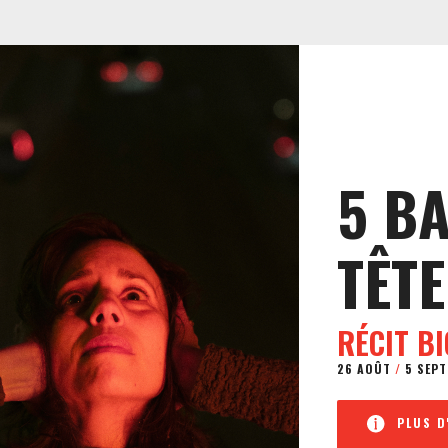
5 B
TÊTE
RÉCIT B
26 AOÛT
/
5 SEPT
PLUS D