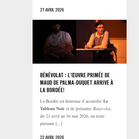
27 AVRIL 2026
BÉNÉVOLAT : L’ŒUVRE PRIMÉE DE
MAUD DE PALMA-DUQUET ARRIVE À
LA BORDÉE!
Le
La Bordée est heureuse d’accueillir
Tableau Noir
et de présenter
Bénévolat
,
du 21 avril au 16 mai 2026, un texte
puissant [...]
22 AVRIL 2026