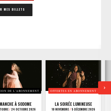
 MES BILLETS
TION DE L’ABONNEMENT
OFFERTES EN ABONNEMENT
E
IMANCHE À SODOME
LA SOIRÉE LUMINEUSE
CTOBRE
/
24 OCTOBRE 2026
10 NOVEMBRE
/
5 DÉCEMBRE 2026