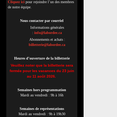
Cliquez ici
pour rejoindre l’un des membres
de notre équipe.
Nous contacter par
cou
rriel
Informations générales
:
info@labordee.ca
Abonnements et achats :
billetterie@labordee.ca
Heures d’ouverture de la billetterie
Veuillez noter que la billetterie sera
fermée pour les vacances du 23 juin
au 11 août 2026.
Semaines hors programmation
Mardi au vendredi : 9h à 16h
Semaines de représentations
Mardi au vendredi : 9h à 19h30