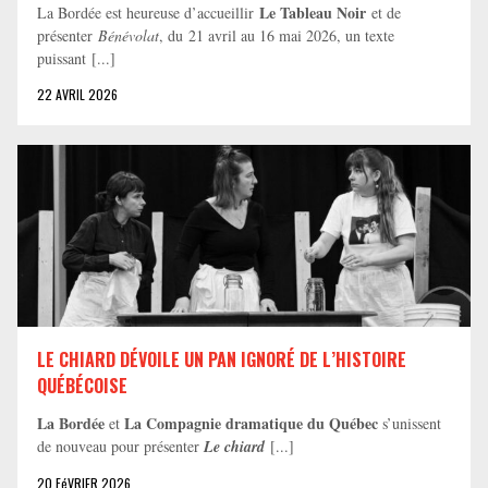
Le Tableau Noir
La Bordée est heureuse d’accueillir
et de
présenter
Bénévolat
, du 21 avril au 16 mai 2026, un texte
puissant [...]
22 AVRIL 2026
LE CHIARD DÉVOILE UN PAN IGNORÉ DE L’HISTOIRE
QUÉBÉCOISE
La Bordée
La Compagnie dramatique du Québec
et
s’unissent
de nouveau pour présenter
Le chiard
[...]
20 FéVRIER 2026