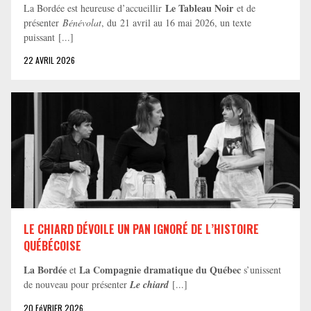
Le Tableau Noir
La Bordée est heureuse d’accueillir
et de
présenter
Bénévolat
, du 21 avril au 16 mai 2026, un texte
puissant [...]
22 AVRIL 2026
LE CHIARD DÉVOILE UN PAN IGNORÉ DE L’HISTOIRE
QUÉBÉCOISE
La Bordée
La Compagnie dramatique du Québec
et
s’unissent
de nouveau pour présenter
Le chiard
[...]
20 FéVRIER 2026