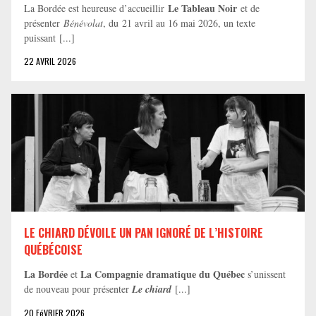
Le Tableau Noir
La Bordée est heureuse d’accueillir
et de
présenter
Bénévolat
, du 21 avril au 16 mai 2026, un texte
puissant [...]
22 AVRIL 2026
LE CHIARD DÉVOILE UN PAN IGNORÉ DE L’HISTOIRE
QUÉBÉCOISE
La Bordée
La Compagnie dramatique du Québec
et
s’unissent
de nouveau pour présenter
Le chiard
[...]
20 FéVRIER 2026