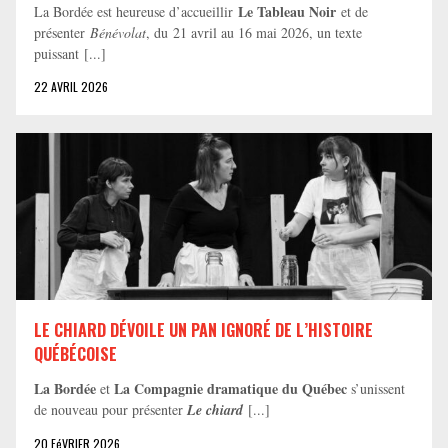
Le Tableau Noir
La Bordée est heureuse d’accueillir
et de
présenter
Bénévolat
, du 21 avril au 16 mai 2026, un texte
puissant [...]
22 AVRIL 2026
LE CHIARD DÉVOILE UN PAN IGNORÉ DE L’HISTOIRE
QUÉBÉCOISE
La Bordée
La Compagnie dramatique du Québec
et
s’unissent
de nouveau pour présenter
Le chiard
[...]
20 FéVRIER 2026