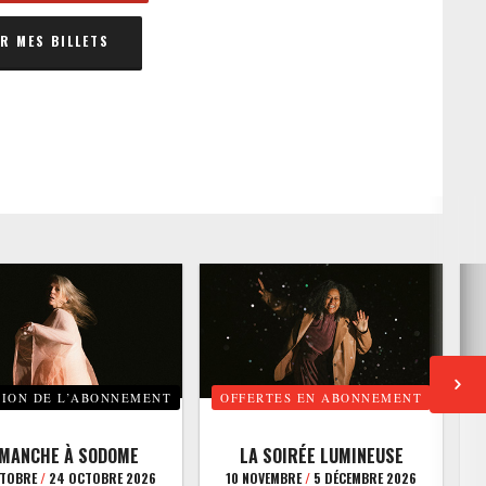
 MES BILLETS
TION DE L’ABONNEMENT
OFFERTES EN ABONNEMENT
E
IMANCHE À SODOME
LA SOIRÉE LUMINEUSE
CTOBRE
/
24 OCTOBRE 2026
10 NOVEMBRE
/
5 DÉCEMBRE 2026