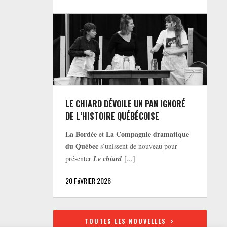
LE CHIARD DÉVOILE UN PAN IGNORÉ
DE L’HISTOIRE QUÉBÉCOISE
La Bordée
La Compagnie dramatique
et
du Québec
s’unissent de nouveau pour
présenter
Le chiard
[...]
20 FéVRIER 2026
TOUTES LES NOUVELLES