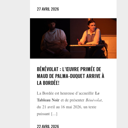
27 AVRIL 2026
BÉNÉVOLAT : L’ŒUVRE PRIMÉE DE
MAUD DE PALMA-DUQUET ARRIVE À
LA BORDÉE!
Le
La Bordée est heureuse d’accueillir
Tableau Noir
et de présenter
Bénévolat
,
du 21 avril au 16 mai 2026, un texte
puissant [...]
22 AVRIL 2026