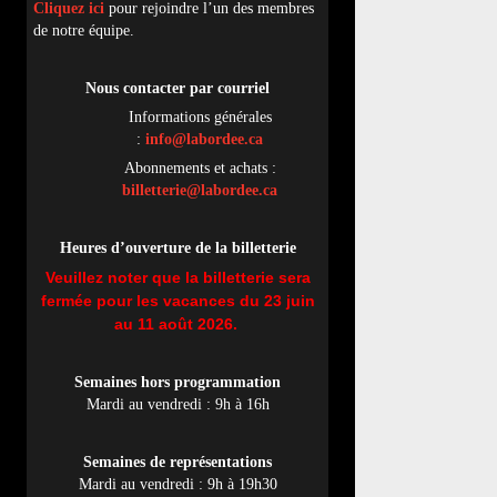
Cliquez ici
pour rejoindre l’un des membres
de notre équipe.
Nous contacter par
cou
rriel
Informations générales
:
info@labordee.ca
Abonnements et achats :
billetterie@labordee.ca
Heures d’ouverture de la billetterie
Veuillez noter que la billetterie sera
fermée pour les vacances du 23 juin
au 11 août 2026.
Semaines hors programmation
Mardi au vendredi : 9h à 16h
Semaines de représentations
Mardi au vendredi : 9h à 19h30