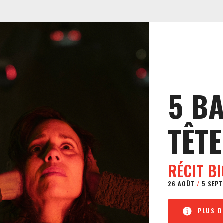
5 B
TÊTE
RÉCIT B
26 AOÛT
/
5 SEPT
PLUS D