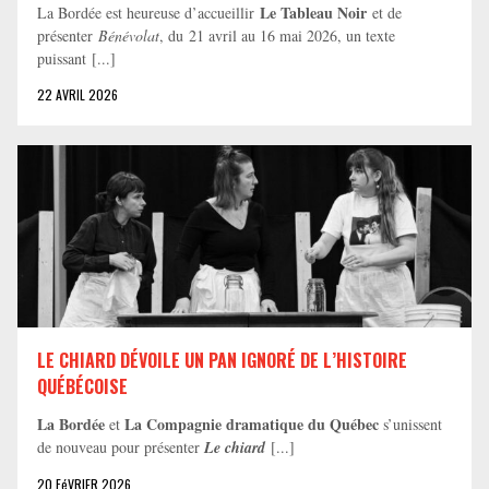
Le Tableau Noir
La Bordée est heureuse d’accueillir
et de
présenter
Bénévolat
, du 21 avril au 16 mai 2026, un texte
puissant [...]
22 AVRIL 2026
LE CHIARD DÉVOILE UN PAN IGNORÉ DE L’HISTOIRE
QUÉBÉCOISE
La Bordée
La Compagnie dramatique du Québec
et
s’unissent
de nouveau pour présenter
Le chiard
[...]
20 FéVRIER 2026