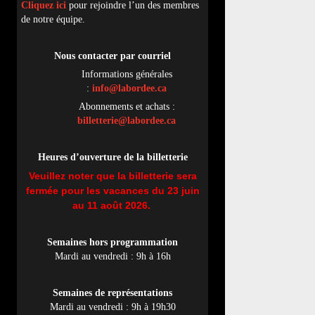
Cliquez ici
pour rejoindre l’un des membres
de notre équipe.
Nous contacter par
cou
rriel
Informations générales
:
info@labordee.ca
Abonnements et achats :
billetterie@labordee.ca
Heures d’ouverture de la billetterie
Veuillez noter que la billetterie sera
fermée pour les vacances du 23 juin
au 11 août 2026.
Semaines hors programmation
Mardi au vendredi : 9h à 16h
Semaines de représentations
Mardi au vendredi : 9h à 19h30