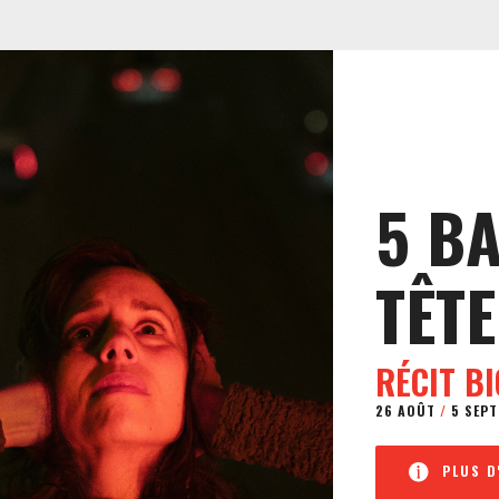
5 B
TÊTE
RÉCIT B
26 AOÛT
/
5 SEPT
PLUS D