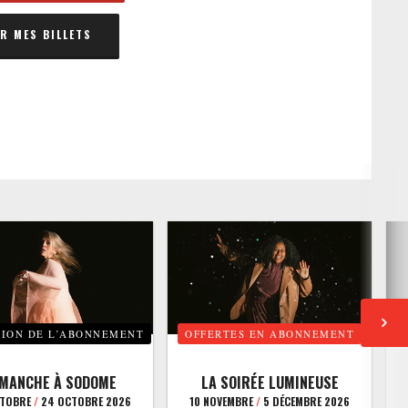
 MES BILLETS
TION DE L’ABONNEMENT
OFFERTES EN ABONNEMENT
E
IMANCHE À SODOME
LA SOIRÉE LUMINEUSE
CTOBRE
/
24 OCTOBRE 2026
10 NOVEMBRE
/
5 DÉCEMBRE 2026