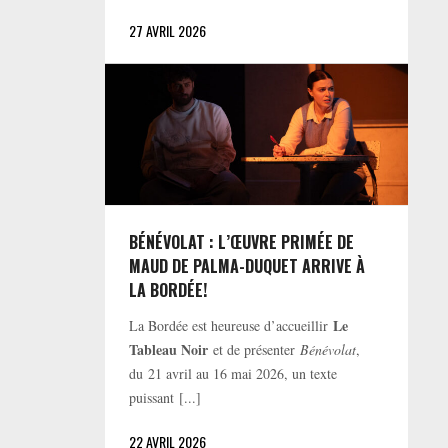
27 AVRIL 2026
BÉNÉVOLAT : L’ŒUVRE PRIMÉE DE
MAUD DE PALMA-DUQUET ARRIVE À
LA BORDÉE!
Le
La Bordée est heureuse d’accueillir
Tableau Noir
et de présenter
Bénévolat
,
du 21 avril au 16 mai 2026, un texte
puissant [...]
22 AVRIL 2026