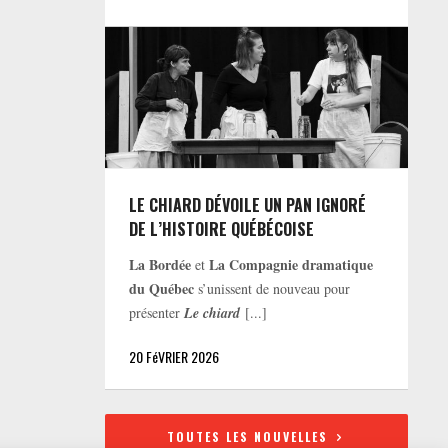
LE CHIARD DÉVOILE UN PAN IGNORÉ
DE L’HISTOIRE QUÉBÉCOISE
La Bordée
La Compagnie dramatique
et
du Québec
s’unissent de nouveau pour
présenter
Le chiard
[...]
20 FéVRIER 2026
TOUTES LES NOUVELLES