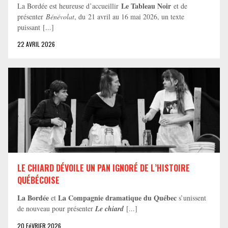
Le Tableau Noir
La Bordée est heureuse d’accueillir
et de
présenter
Bénévolat
, du 21 avril au 16 mai 2026, un texte
puissant [...]
22 AVRIL 2026
LE CHIARD DÉVOILE UN PAN IGNORÉ DE L’HISTOIRE
QUÉBÉCOISE
La Bordée
La Compagnie dramatique du Québec
et
s’unissent
de nouveau pour présenter
Le chiard
[...]
20 FéVRIER 2026