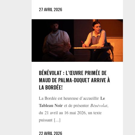
27 AVRIL 2026
BÉNÉVOLAT : L’ŒUVRE PRIMÉE DE
MAUD DE PALMA-DUQUET ARRIVE À
LA BORDÉE!
Le
La Bordée est heureuse d’accueillir
Tableau Noir
et de présenter
Bénévolat
,
du 21 avril au 16 mai 2026, un texte
puissant [...]
22 AVRIL 2026