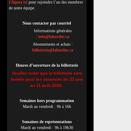
Cliquez ici
pour rejoindre l’un des membres
de notre équipe.
Nous contacter par
cou
rriel
Informations générales
:
info@labordee.ca
Abonnements et achats :
billetterie@labordee.ca
Heures d’ouverture de la billetterie
Veuillez noter que la billetterie sera
fermée pour les vacances du 23 juin
au 11 août 2026.
Semaines hors programmation
Mardi au vendredi : 9h à 16h
Semaines de représentations
Mardi au vendredi : 9h à 19h30