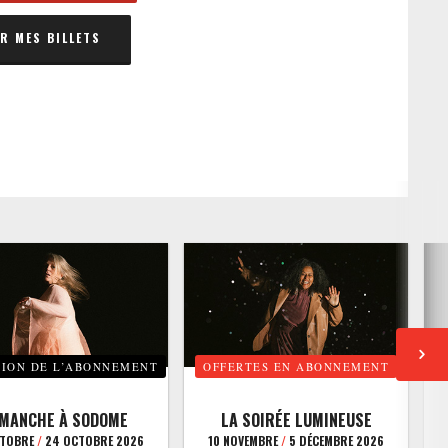
 MES BILLETS
TION DE L’ABONNEMENT
OFFERTES EN ABONNEMENT
E
IMANCHE À SODOME
LA SOIRÉE LUMINEUSE
CTOBRE
/
24 OCTOBRE 2026
10 NOVEMBRE
/
5 DÉCEMBRE 2026