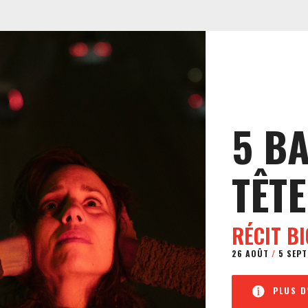
5 B
TÊTE
RÉCIT B
26 AOÛT
/
5 SEPT
PLUS D