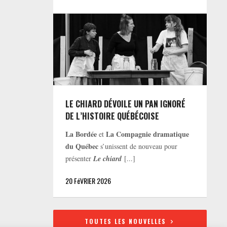
LE CHIARD DÉVOILE UN PAN IGNORÉ
DE L’HISTOIRE QUÉBÉCOISE
La Bordée
La Compagnie dramatique
et
du Québec
s’unissent de nouveau pour
présenter
Le chiard
[...]
20 FéVRIER 2026
TOUTES LES NOUVELLES