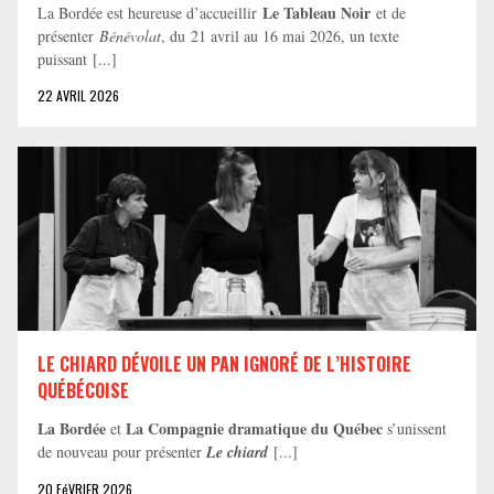
Le Tableau Noir
La Bordée est heureuse d’accueillir
et de
présenter
Bénévolat
, du 21 avril au 16 mai 2026, un texte
puissant [...]
22 AVRIL 2026
LE CHIARD DÉVOILE UN PAN IGNORÉ DE L’HISTOIRE
QUÉBÉCOISE
La Bordée
La Compagnie dramatique du Québec
et
s’unissent
de nouveau pour présenter
Le chiard
[...]
20 FéVRIER 2026