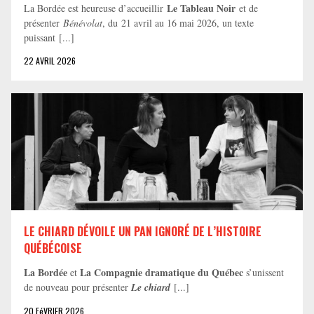
Le Tableau Noir
La Bordée est heureuse d’accueillir
et de
présenter
Bénévolat
, du 21 avril au 16 mai 2026, un texte
puissant [...]
22 AVRIL 2026
LE CHIARD DÉVOILE UN PAN IGNORÉ DE L’HISTOIRE
QUÉBÉCOISE
La Bordée
La Compagnie dramatique du Québec
et
s’unissent
de nouveau pour présenter
Le chiard
[...]
20 FéVRIER 2026