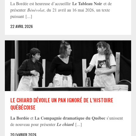
Le Tableau Noir
La Bordée est heureuse d’accueillir
et de
présenter
Bénévolat
, du 21 avril au 16 mai 2026, un texte
puissant [...]
22 AVRIL 2026
LE CHIARD DÉVOILE UN PAN IGNORÉ DE L’HISTOIRE
QUÉBÉCOISE
La Bordée
La Compagnie dramatique du Québec
et
s’unissent
de nouveau pour présenter
Le chiard
[...]
20 FéVRIER 2026