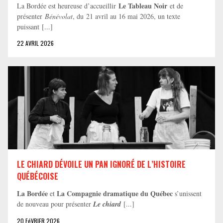
Le Tableau Noir
La Bordée est heureuse d’accueillir
et de
présenter
Bénévolat
, du 21 avril au 16 mai 2026, un texte
puissant [...]
22 AVRIL 2026
LE CHIARD DÉVOILE UN PAN IGNORÉ DE L’HISTOIRE
QUÉBÉCOISE
La Bordée
La Compagnie dramatique du Québec
et
s’unissent
de nouveau pour présenter
Le chiard
[...]
20 FéVRIER 2026