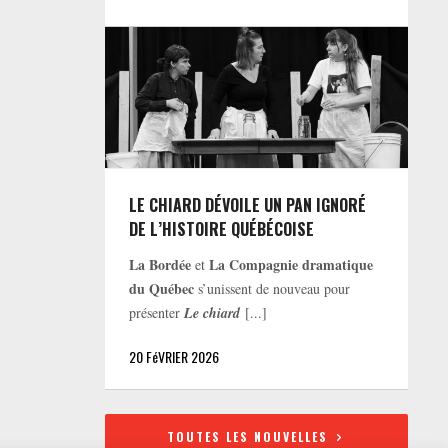
LE CHIARD DÉVOILE UN PAN IGNORÉ
DE L’HISTOIRE QUÉBÉCOISE
La Bordée
La Compagnie dramatique
et
du Québec
s’unissent de nouveau pour
présenter
Le chiard
[...]
20 FéVRIER 2026
TOUTES LES NOUVELLES