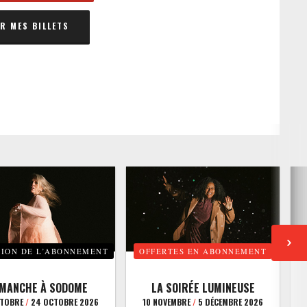
 MES BILLETS
TION DE L’ABONNEMENT
OFFERTES EN ABONNEMENT
E
IMANCHE À SODOME
LA SOIRÉE LUMINEUSE
CTOBRE
/
24 OCTOBRE 2026
10 NOVEMBRE
/
5 DÉCEMBRE 2026