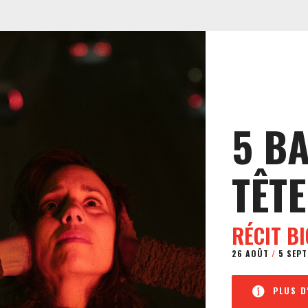
5 B
TÊTE
RÉCIT B
26 AOÛT
/
5 SEPT
PLUS D