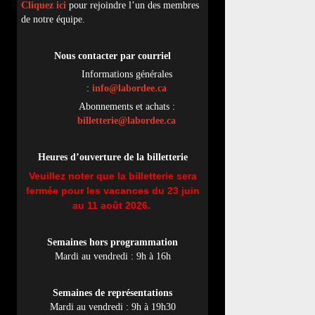
Cliquez ici
pour rejoindre l’un des membres
de notre équipe.
Nous contacter par
cou
rriel
Informations générales
:
info@labordee.ca
Abonnements et achats :
billetterie@labordee.ca
Heures d’ouverture de la billetterie
Veuillez noter que la billetterie sera
fermée pour les vacances du 23 juin
au 11 août 2026.
Semaines hors programmation
Mardi au vendredi : 9h à 16h
Semaines de représentations
Mardi au vendredi : 9h à 19h30