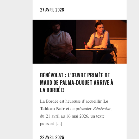
27 AVRIL 2026
BÉNÉVOLAT : L’ŒUVRE PRIMÉE DE
MAUD DE PALMA-DUQUET ARRIVE À
LA BORDÉE!
Le
La Bordée est heureuse d’accueillir
Tableau Noir
et de présenter
Bénévolat
,
du 21 avril au 16 mai 2026, un texte
puissant [...]
22 AVRIL 2026